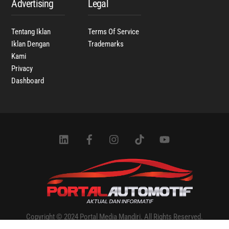
Advertising
Legal
Tentang Iklan
Terms Of Service
Iklan Dengan
Trademarks
Kami
Privacy
Dashboard
Icon
Icon
Icon
Icon
Icon
label
label
label
label
label
Copyright © 2024 Portal Media Mandiri. All Rights Reserved.
Designed & Developed by Portal Media Mandiri