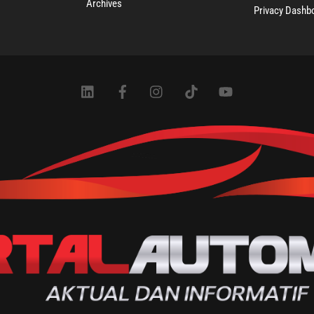
Archives
Privacy Dashb
Icon
Icon
Icon
Icon
Icon
label
label
label
label
label