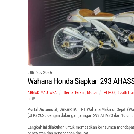
Juni 25, 2026
Wahana Honda Siapkan 293 AHASS 
Berita Terkini
,
Motor
AHASS
,
Booth Ho
AHMAD MAULANA
0
Portal Automotif, JAKARTA
– PT Wahana Makmur Sejati (Wah
(JFK) 2026 dengan dukungan jaringan 293 AHASS dan 10 unit 
Langkah ini dilakukan untuk memastikan konsumen mendapatka
perawatan dan penanganan darurat.