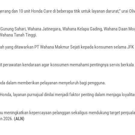
ang dan 10 unit Honda Care di beberapa titik untuk layanan darurat,” urai Oliv
na Gunung Sahari, Wahana Jatinegara, Wahana Kelapa Gading, Wahana Daan Mo
Wahana Tanah Tinggi.
 tambah yang ditawarkan PT Wahana Makmur Sejati kepada konsumen selama JFK
kait perawatan kendaraan agar konsumen memahami pentingnya servis berkala
nda dalam memberikan pelayanan menyeluruh bagi pengguna.
onda, layanan purnajual dinilai menjadi faktor penting dalam menjaga loyalita
mpu meningkatkan kepercayaan pelanggan sekaligus mendukung target penjual
an 2026.
(ALN)