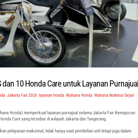
dan 10 Honda Care untuk Layanan Purnajua
nda
,
Jakarta Fair 2026
,
layanan honda
,
Wahana Honda
,
Wahana Makmur Sejati
ana Honda) memperkuat layanan purnajual selama Jakarta Fair Kemayoran
Honda Care yang tersebar di wilayah Jakarta dan Tangerang.
n pelayanan maksimal, tidak hanya saat pembelian unit tetapi juga dalam