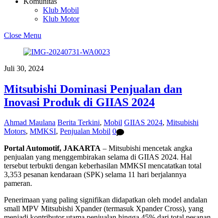
Komunitas
Klub Mobil
Klub Motor
Close Menu
Juli 30, 2024
Mitsubishi Dominasi Penjualan dan
Inovasi Produk di GIIAS 2024
Ahmad Maulana
Berita Terkini
,
Mobil
GIIAS 2024
,
Mitsubishi
Motors
,
MMKSI
,
Penjualan Mobil
0
Portal Automotif, JAKARTA
– Mitsubishi mencetak angka
penjualan yang menggembirakan selama di GIIAS 2024. Hal
tersebut terbukti dengan keberhasilan MMKSI mencatatkan total
3,353 pesanan kendaraan (SPK) selama 11 hari berjalannya
pameran.
Penerimaan yang paling signifikan didapatkan oleh model andalan
small MPV Mitsubishi Xpander (termasuk Xpander Cross), yang
menjadi kontributor utama penjualan hingga 45% dari total pesanan.