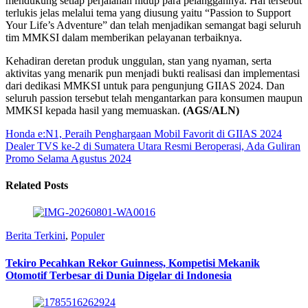
mendukung setiap perjalanan hidup para pelanggannya. Hal tersebut
terlukis jelas melalui tema yang diusung yaitu “Passion to Support
Your Life’s Adventure” dan telah menjadikan semangat bagi seluruh
tim MMKSI dalam memberikan pelayanan terbaiknya.
Kehadiran deretan produk unggulan, stan yang nyaman, serta
aktivitas yang menarik pun menjadi bukti realisasi dan implementasi
dari dedikasi MMKSI untuk para pengunjung GIIAS 2024. Dan
seluruh passion tersebut telah mengantarkan para konsumen maupun
MMKSI kepada hasil yang memuaskan.
(AGS/ALN)
Honda e:N1, Peraih Penghargaan Mobil Favorit di GIIAS 2024
Dealer TVS ke-2 di Sumatera Utara Resmi Beroperasi, Ada Guliran
Promo Selama Agustus 2024
Related Posts
Berita Terkini
,
Populer
Tekiro Pecahkan Rekor Guinness, Kompetisi Mekanik
Otomotif Terbesar di Dunia Digelar di Indonesia