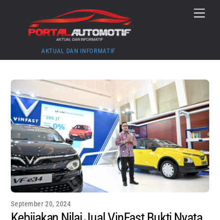
Skip
Menu
to
content
AKTUAL DAN INFORMATIF
September 20, 2024
Kebijakan Nilai Jual VinFast Bukti Nyata