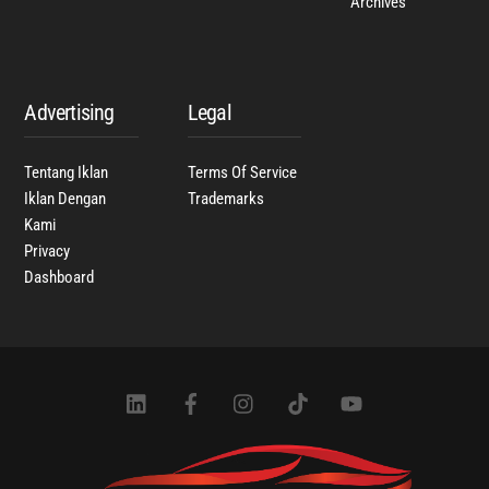
Archives
Advertising
Legal
Tentang Iklan
Terms Of Service
Iklan Dengan
Trademarks
Kami
Privacy
Dashboard
Icon
Icon
Icon
Icon
Icon
label
label
label
label
label