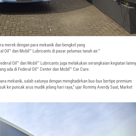
ara merek dengan para mekanik dan bengkel yang
Oil™ dan Mobil™ Lubricants di pasar pelumas tanah air.”
eral Oil™ dan Mobil™ Lubricants juga melakukan serangkaian kegiatan lainn
ng ada di Federal Oil™ Center dan Mobil™ Car Care.
 para mekanik, salah satunya dengan menghadirkan bus-bus bertipe premium
masuk ke puncak arus mudik jelang hari raya,” ujar Rommy Averdy Saat, Market