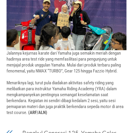
Jalannya kejurnas karate dari Yamaha juga semakin meriah dengan
hadirnya area test ride yang memfasilitasi para pengunjung untuk
menjajal produk unggulan Yamaha. Mulai dari produk terbaru paling
fenomenal, yaitu NMAX “TURBO”, Gear 125 hingga Fazzio Hybrid.
Menariknya lagi, turut pula diadakan aktivitas safety riding yang
melibatkan para instruktur Yamaha Riding Academy (YRA) dalam
mengkampanyekan pentingnya semangat keselamatan saat
berkendara. Kegiatan ini sendiri dibagi kedalam 2 sesi, yaitu sesi
pemaparan materi dan juga praktik berkendara sepeda motor di area
test course.
(ARF/ALN)
Rangkul Generasi 125, Yamaha Gelar