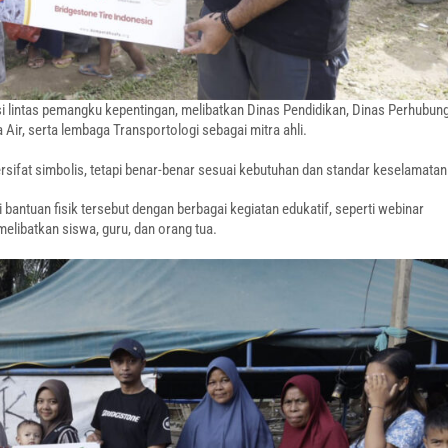
i lintas pemangku kepentingan, melibatkan Dinas Pendidikan, Dinas Perhubun
ir, serta lembaga Transportologi sebagai mitra ahli.
ersifat simbolis, tetapi benar-benar sesuai kebutuhan dan standar keselamatan
bantuan fisik tersebut dengan berbagai kegiatan edukatif, seperti webinar
elibatkan siswa, guru, dan orang tua.