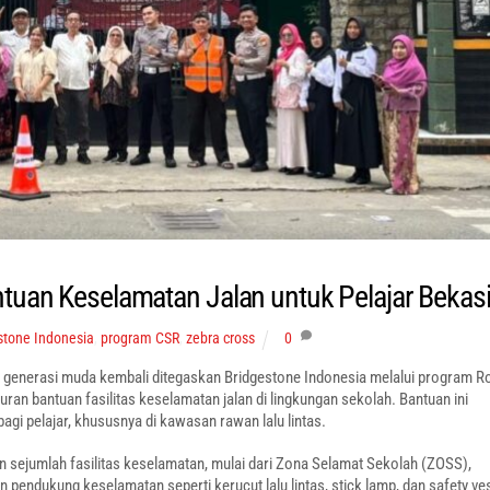
tuan Keselamatan Jalan untuk Pelajar Bekas
stone Indonesia
,
program CSR
,
zebra cross
0
generasi muda kembali ditegaskan Bridgestone Indonesia melalui program R
an bantuan fasilitas keselamatan jalan di lingkungan sekolah. Bantuan ini
agi pelajar, khususnya di kawasan rawan lalu lintas.
 sejumlah fasilitas keselamatan, mulai dari Zona Selamat Sekolah (ZOSS),
 pendukung keselamatan seperti kerucut lalu lintas, stick lamp, dan safety ves