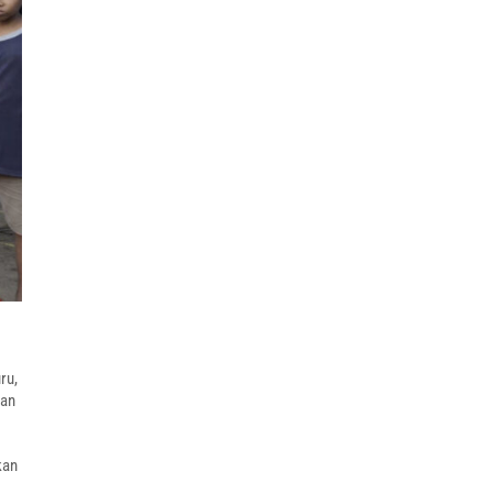
ru,
tan
kan