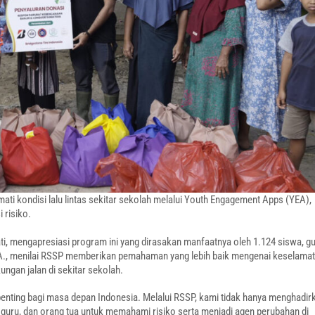
ati kondisi lalu lintas sekitar sekolah melalui Youth Engagement Apps (YEA),
 risiko.
i, mengapresiasi program ini yang dirasakan manfaatnya oleh 1.124 siswa, gu
r A., menilai RSSP memberikan pemahaman yang lebih baik mengenai keselama
ngan jalan di sekitar sekolah.
enting bagi masa depan Indonesia. Melalui RSSP, kami tidak hanya menghadir
 guru, dan orang tua untuk memahami risiko serta menjadi agen perubahan di