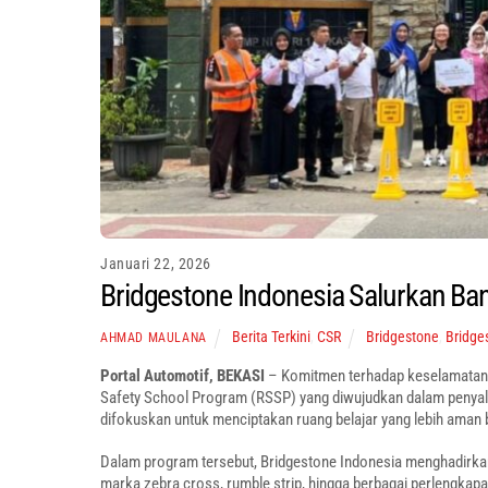
Januari 22, 2026
Bridgestone Indonesia Salurkan Ban
Berita Terkini
,
CSR
Bridgestone
,
Bridge
AHMAD MAULANA
Portal Automotif, BEKASI
– Komitmen terhadap keselamatan 
Safety School Program (RSSP) yang diwujudkan dalam penyalur
difokuskan untuk menciptakan ruang belajar yang lebih aman b
Dalam program tersebut, Bridgestone Indonesia menghadirkan
marka zebra cross, rumble strip, hingga berbagai perlengkapan