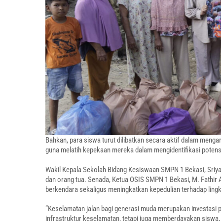
Bahkan, para siswa turut dilibatkan secara aktif dalam mengam
guna melatih kepekaan mereka dalam mengidentifikasi potensi
Wakil Kepala Sekolah Bidang Kesiswaan SMPN 1 Bekasi, Sriyat
dan orang tua. Senada, Ketua OSIS SMPN 1 Bekasi, M. Fathi
berkendara sekaligus meningkatkan kepedulian terhadap lingku
“Keselamatan jalan bagi generasi muda merupakan investasi p
infrastruktur keselamatan, tetapi juga memberdayakan siswa,