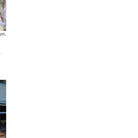
gan,
.