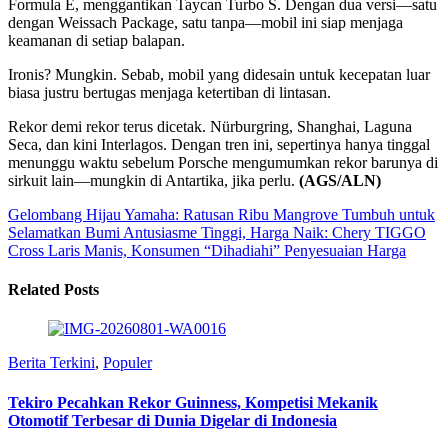
Formula E, menggantikan Taycan Turbo S. Dengan dua versi—satu
dengan Weissach Package, satu tanpa—mobil ini siap menjaga
keamanan di setiap balapan.
Ironis? Mungkin. Sebab, mobil yang didesain untuk kecepatan luar
biasa justru bertugas menjaga ketertiban di lintasan.
Rekor demi rekor terus dicetak. Nürburgring, Shanghai, Laguna
Seca, dan kini Interlagos. Dengan tren ini, sepertinya hanya tinggal
menunggu waktu sebelum Porsche mengumumkan rekor barunya di
sirkuit lain—mungkin di Antartika, jika perlu.
(AGS/ALN)
Gelombang Hijau Yamaha: Ratusan Ribu Mangrove Tumbuh untuk
Selamatkan Bumi
Antusiasme Tinggi, Harga Naik: Chery TIGGO
Cross Laris Manis, Konsumen “Dihadiahi” Penyesuaian Harga
Related Posts
Berita Terkini
,
Populer
Tekiro Pecahkan Rekor Guinness, Kompetisi Mekanik
Otomotif Terbesar di Dunia Digelar di Indonesia