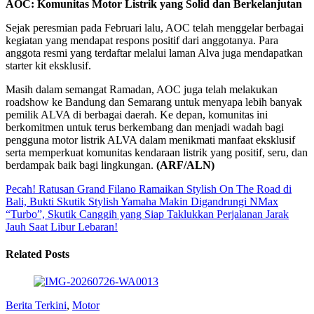
AOC: Komunitas Motor Listrik yang Solid dan Berkelanjutan
Sejak peresmian pada Februari lalu, AOC telah menggelar berbagai
kegiatan yang mendapat respons positif dari anggotanya. Para
anggota resmi yang terdaftar melalui laman Alva juga mendapatkan
starter kit eksklusif.
Masih dalam semangat Ramadan, AOC juga telah melakukan
roadshow ke Bandung dan Semarang untuk menyapa lebih banyak
pemilik ALVA di berbagai daerah. Ke depan, komunitas ini
berkomitmen untuk terus berkembang dan menjadi wadah bagi
pengguna motor listrik ALVA dalam menikmati manfaat eksklusif
serta memperkuat komunitas kendaraan listrik yang positif, seru, dan
berdampak baik bagi lingkungan.
(ARF/ALN)
Pecah! Ratusan Grand Filano Ramaikan Stylish On The Road di
Bali, Bukti Skutik Stylish Yamaha Makin Digandrungi
NMax
“Turbo”, Skutik Canggih yang Siap Taklukkan Perjalanan Jarak
Jauh Saat Libur Lebaran!
Related Posts
Berita Terkini
,
Motor