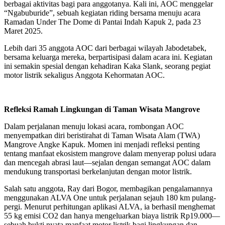
berbagai aktivitas bagi para anggotanya. Kali ini, AOC menggelar
“Ngabuburide”, sebuah kegiatan riding bersama menuju acara
Ramadan Under The Dome di Pantai Indah Kapuk 2, pada 23
Maret 2025.
Lebih dari 35 anggota AOC dari berbagai wilayah Jabodetabek,
bersama keluarga mereka, berpartisipasi dalam acara ini. Kegiatan
ini semakin spesial dengan kehadiran Kaka Slank, seorang pegiat
motor listrik sekaligus Anggota Kehormatan AOC.
Refleksi Ramah Lingkungan di Taman Wisata Mangrove
Dalam perjalanan menuju lokasi acara, rombongan AOC
menyempatkan diri beristirahat di Taman Wisata Alam (TWA)
Mangrove Angke Kapuk. Momen ini menjadi refleksi penting
tentang manfaat ekosistem mangrove dalam menyerap polusi udara
dan mencegah abrasi laut—sejalan dengan semangat AOC dalam
mendukung transportasi berkelanjutan dengan motor listrik.
Salah satu anggota, Ray dari Bogor, membagikan pengalamannya
menggunakan ALVA One untuk perjalanan sejauh 180 km pulang-
pergi. Menurut perhitungan aplikasi ALVA, ia berhasil menghemat
55 kg emisi CO2 dan hanya mengeluarkan biaya listrik Rp19.000—
sebuah bukti nyata manfaat motor listrik bagi lingkungan dan