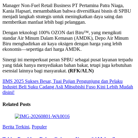
Manager Non-Fuel Retail Business PT Pertamina Patra Niaga,
Kania Hapsari, menambahkan bahwa diversifikasi bisnis di SPBU
menjadi langkah strategis untuk meningkatkan daya saing dan
memberikan manfaat lebih bagi pelanggan.
Dengan teknologi 100% OZON dari Biru™, yang mengikuti
standar Air Minum Dalam Kemasan (AMDK), Depo Air Minum
Biru menghadirkan air kaya oksigen dengan harga yang lebih
ekonomis—sepertiga dari harga AMDK.
Sinergi ini memperkuat peran SPBU sebagai pusat layanan terpadu
yang tidak hanya menyediakan bahan bakar, tetapi juga kebutuhan
esensial lainnya bagi masyarakat.
(RFK/ALN)
IIMS 2025 Sukses Besar, Tuai Pujian Pengunjung dan Pelaku
Industri
Beli Suku Cadang Asli Mitsubishi Fuso Kini Lebih Mudah
disini!
Related Posts
Berita Terkini
,
Populer