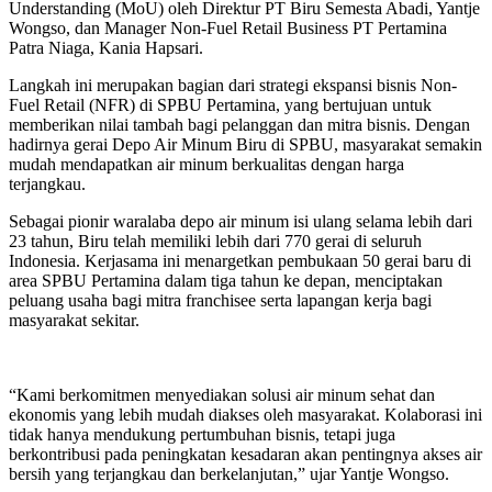
Understanding (MoU) oleh Direktur PT Biru Semesta Abadi, Yantje
Wongso, dan Manager Non-Fuel Retail Business PT Pertamina
Patra Niaga, Kania Hapsari.
Langkah ini merupakan bagian dari strategi ekspansi bisnis Non-
Fuel Retail (NFR) di SPBU Pertamina, yang bertujuan untuk
memberikan nilai tambah bagi pelanggan dan mitra bisnis. Dengan
hadirnya gerai Depo Air Minum Biru di SPBU, masyarakat semakin
mudah mendapatkan air minum berkualitas dengan harga
terjangkau.
Sebagai pionir waralaba depo air minum isi ulang selama lebih dari
23 tahun, Biru telah memiliki lebih dari 770 gerai di seluruh
Indonesia. Kerjasama ini menargetkan pembukaan 50 gerai baru di
area SPBU Pertamina dalam tiga tahun ke depan, menciptakan
peluang usaha bagi mitra franchisee serta lapangan kerja bagi
masyarakat sekitar.
“Kami berkomitmen menyediakan solusi air minum sehat dan
ekonomis yang lebih mudah diakses oleh masyarakat. Kolaborasi ini
tidak hanya mendukung pertumbuhan bisnis, tetapi juga
berkontribusi pada peningkatan kesadaran akan pentingnya akses air
bersih yang terjangkau dan berkelanjutan,” ujar Yantje Wongso.