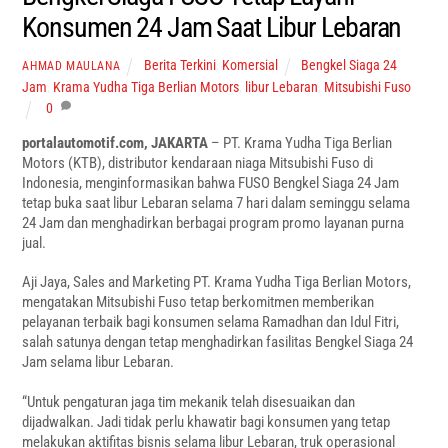
Konsumen 24 Jam Saat Libur Lebaran
Berita Terkini
,
Komersial
Bengkel Siaga 24
AHMAD MAULANA
Jam
,
Krama Yudha Tiga Berlian Motors
,
libur Lebaran
,
Mitsubishi Fuso
0
portalautomotif.com, JAKARTA
– PT. Krama Yudha Tiga Berlian
Motors (KTB), distributor kendaraan niaga Mitsubishi Fuso di
Indonesia, menginformasikan bahwa FUSO Bengkel Siaga 24 Jam
tetap buka saat libur Lebaran selama 7 hari dalam seminggu selama
24 Jam dan menghadirkan berbagai program promo layanan purna
jual.
Aji Jaya, Sales and Marketing PT. Krama Yudha Tiga Berlian Motors,
mengatakan Mitsubishi Fuso tetap berkomitmen memberikan
pelayanan terbaik bagi konsumen selama Ramadhan dan Idul Fitri,
salah satunya dengan tetap menghadirkan fasilitas Bengkel Siaga 24
Jam selama libur Lebaran.
“Untuk pengaturan jaga tim mekanik telah disesuaikan dan
dijadwalkan. Jadi tidak perlu khawatir bagi konsumen yang tetap
melakukan aktifitas bisnis selama libur Lebaran, truk operasional